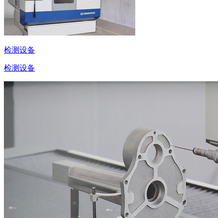
检测设备
检测设备