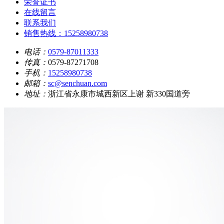
荣誉证书
在线留言
联系我们
销售热线：15258980738
电话：
0579-87011333
传真：
0579-87271708
手机：
15258980738
邮箱：
sc@senchuan.com
地址：
浙江省永康市城西新区上谢 新330国道旁