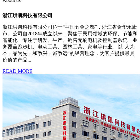
About us
浙江珙凯科技有限公司
浙江珙凯科技有限公司位于“中国五金之都”，浙江省金华永康
市。公司自2018年成立以来，聚焦于民用领域的环保、节能和
智能化，专注于研发、生产、销售无刷电机及控制器系统，业
务覆盖跑步机、电动工具、园林工具、家电等行业。以“人为
本，品为先，和致兴，诚致远”的经营理念，为客户提供最具
价值的产品...
READ MORE