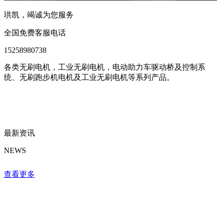
珙凯，竭诚为您服务
全国免费客服电话
15258980738
各类无刷电机，工业无刷电机，电动助力车驱动桥及控制系
统、无刷跑步机电机及工业无刷电机等系列产品。
最新资讯
NEWS
查看更多