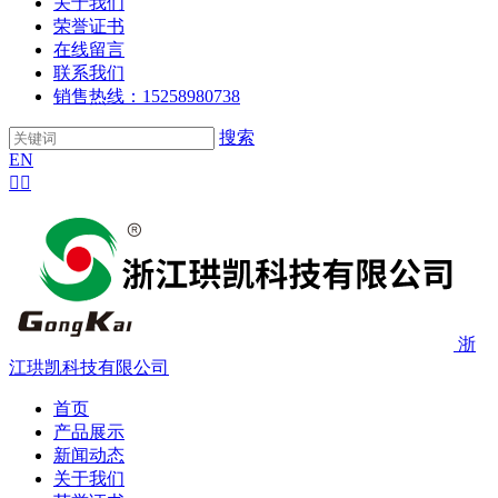
关于我们
荣誉证书
在线留言
联系我们
销售热线：15258980738
搜索
EN


浙
江珙凯科技有限公司
首页
产品展示
新闻动态
关于我们