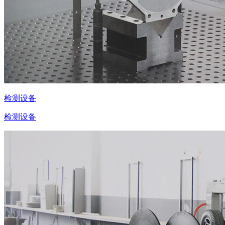
检测设备
检测设备